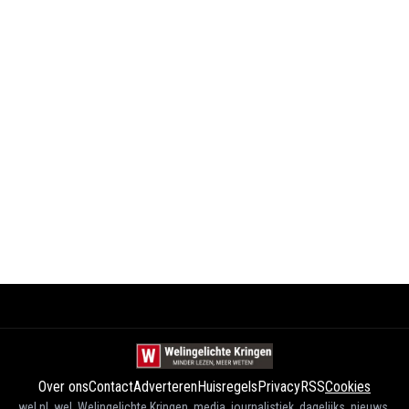
Over ons
Contact
Adverteren
Huisregels
Privacy
RSS
Cookies
wel.nl, wel, Welingelichte Kringen, media, journalistiek, dagelijks, nieuws,