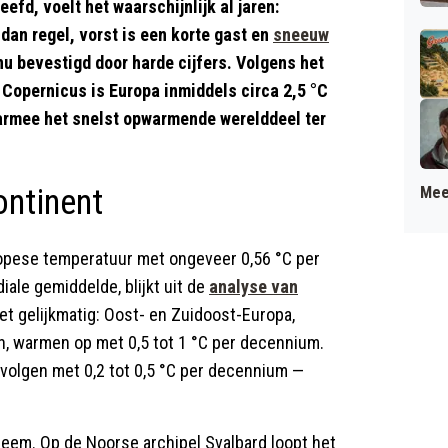
efd, voelt het waarschijnlijk al jaren:
 dan regel, vorst is een korte gast en
sneeuw
 nu bevestigd door harde cijfers. Volgens het
Copernicus is Europa inmiddels circa 2,5 °C
daarmee het snelst opwarmende werelddeel ter
ntinent
Mee
ropese temperatuur met ongeveer 0,56 °C per
ale gemiddelde, blijkt uit de
analyse van
et gelijkmatig: Oost- en Zuidoost-Europa,
, warmen op met 0,5 tot 1 °C per decennium.
olgen met 0,2 tot 0,5 °C per decennium —
reem. Op de Noorse archipel Svalbard loopt het