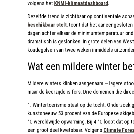
volgens het
KNMI-klimaatdashboard
.
Dezelfde trend is zichtbaar op continentale scha
beschikbaar stelt
, toont dat het aaneengesloten
dagen achter elkaar de minimumtemperatuur onder
dramatisch is geslonken. In grote delen van West
koudegolven van twee weken inmiddels uitzonder
Wat een mildere winter be
Mildere winters klinken aangenaam — lagere stoo
maar de keerzijde is fors. Drie domeinen die dire
1. Wintertoerisme staat op de tocht. Onderzoek 
kunstsneeuw 53 procent van de Europese skigebi
°C wereldwijde opwarming. Bij 4 °C loopt dat op t
een groot deel kwetsbaar. Volgens
Climate Fores