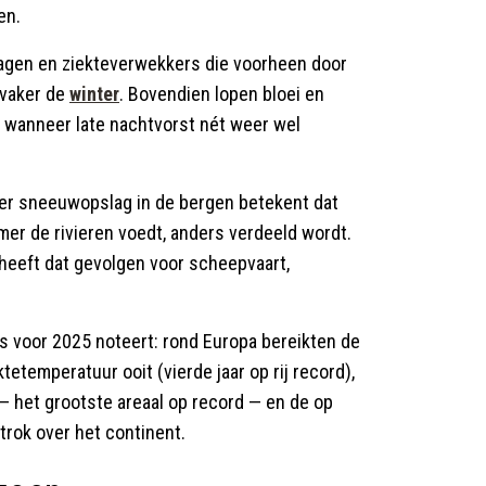
en.
Plagen en ziekteverwekkers die voorheen door
 vaker de
winter
. Bovendien lopen bloei en
rs wanneer late nachtvorst nét weer wel
der sneeuwopslag in de bergen betekent dat
mer de rivieren voedt, anders verdeeld wordt.
heeft dat gevolgen voor scheepvaart,
s voor 2025 noteert: rond Europa bereikten de
temperatuur ooit (vierde jaar op rij record),
 het grootste areaal op record — en de op
trok over het continent.