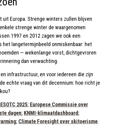
izoen
 uit Europa. Strenge winters zullen blijven
enkele strenge winter de waargenomen
Tussen 1997 en 2012 zagen we ook een
is het langetermijnbeeld onmiskenbaar: het
r' noemden — wekenlange vorst, dichtgevroren
erinnering dan verwachting.
n infrastructuur, en voor iedereen die zijn
de echte vraag van dit decennium: hoe richt je
 kou?
— ESOTC 2025
;
Europese Commissie over
ste dagen
;
KNMI-klimaatdashboard
;
warming
;
Climate Foresight over skitoerisme
.