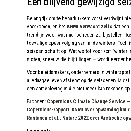
Een blijvend gewijzigd se
Belangrijk om te benadrukken: vorst verdwijnt niet
voorkomen, en het
KNMI verwacht zelfs
dat een 
trendlijn weer wat naar beneden zal bijstellen. 
toevallige opeenvolging van milde winters. Toch 
seizoen schuift op. Wat we tot voor kort 'winte
sloten, sneeuw die blijft liggen — wordt eerder h
Voor beleidsmakers, ondernemers in wintersport e
alledaagse leven afstemt op de seizoenen, is dat 
een samenleving in die niet meer kan rekenen op
Bronnen:
Copernicus Climate Change Service 
Copernicus-rapport
;
KNMI over opwarming koud
Rantanen et al., Nature 2022 over Arctische op