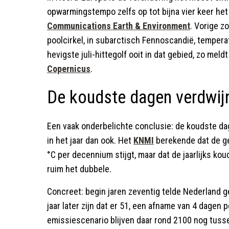
opwarmingstempo zelfs op tot bijna vier keer he
Communications Earth & Environment
. Vorige 
poolcirkel, in subarctisch Fennoscandië, tempera
hevigste juli-hittegolf ooit in dat gebied, zo meld
Copernicus
.
De koudste dagen verdwijn
Een vaak onderbelichte conclusie: de koudste d
in het jaar dan ook. Het
KNMI
berekende dat de ge
°C per decennium stijgt, maar dat de jaarlijks k
ruim het dubbele.
Concreet: begin jaren zeventig telde Nederland g
jaar later zijn dat er 51, een afname van 4 dagen 
emissiescenario blijven daar rond 2100 nog tusse