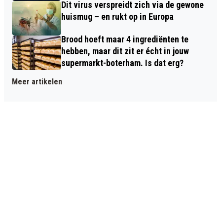
Dit virus verspreidt zich via de gewone
huismug – en rukt op in Europa
Brood hoeft maar 4 ingrediënten te
hebben, maar dit zit er écht in jouw
supermarkt-boterham. Is dat erg?
Meer artikelen