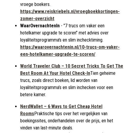
vroege boekers.
https://www.reiskriebels.nl/vroegboekkortingen-
zomer-overzicht
WaarOvernachtenIn
- "7 trucs om vaker een
hotelkamer upgrade te scoren" met advies over
loyaliteitsprogramma's en slim inchecktiming.
https://waarovernachtenin.nl/10-trucs-om-vaker-
een-hotelkamer-upgrade-te-scoren/
World Traveler Club
– 10 Secret Tricks To Get The
Best Room At Your Hotel Check-In
Tien geheime
trucs, zoals direct boeken, lid worden van
loyaliteitsprogramma’s en slim inchecken voor een
betere kamer.
NerdWallet
– 6 Ways to Get Cheap Hotel
Rooms
Praktische tips over het vergelijken van
boekingssites, onderhandelen over de prijs, en het
vinden van last-minute deals.