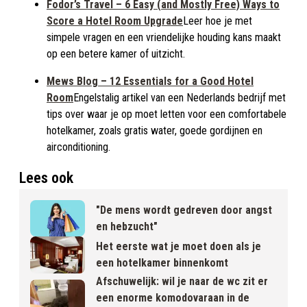
Fodor’s Travel – 6 Easy (and Mostly Free) Ways to
Score a Hotel Room Upgrade
Leer hoe je met
simpele vragen en een vriendelijke houding kans maakt
op een betere kamer of uitzicht.
Mews Blog – 12 Essentials for a Good Hotel
Room
Engelstalig artikel van een Nederlands bedrijf met
tips over waar je op moet letten voor een comfortabele
hotelkamer, zoals gratis water, goede gordijnen en
airconditioning.
Lees ook
"De mens wordt gedreven door angst
en hebzucht"
Het eerste wat je moet doen als je
een hotelkamer binnenkomt
Afschuwelijk: wil je naar de wc zit er
een enorme komodovaraan in de