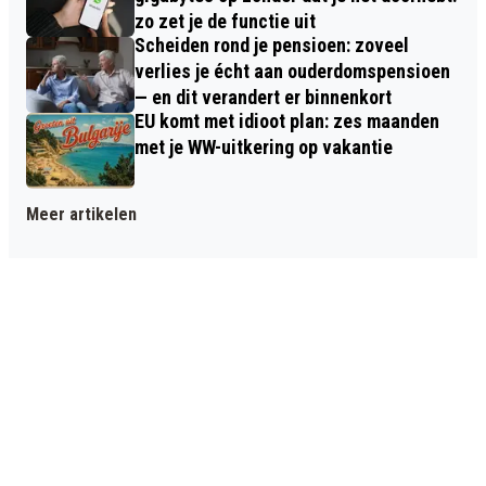
zo zet je de functie uit
Scheiden rond je pensioen: zoveel
verlies je écht aan ouderdomspensioen
— en dit verandert er binnenkort
EU komt met idioot plan: zes maanden
met je WW-uitkering op vakantie
Meer artikelen