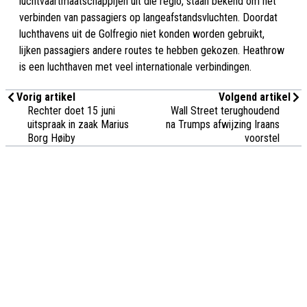
luchtvaartmaatschappijen uit die regio, staan bekend om het
verbinden van passagiers op langeafstandsvluchten. Doordat
luchthavens uit de Golfregio niet konden worden gebruikt,
lijken passagiers andere routes te hebben gekozen. Heathrow
is een luchthaven met veel internationale verbindingen.
Vorig artikel
Volgend artikel
Rechter doet 15 juni
Wall Street terughoudend
uitspraak in zaak Marius
na Trumps afwijzing Iraans
Borg Høiby
voorstel