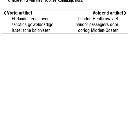
officieel lid van het Noorse koninklijk huis.
Vorig artikel
Volgend artikel
EU-landen eens over
London Heathrow ziet
sancties gewelddadige
minder passagiers door
Israëlische kolonisten
oorlog Midden-Oosten