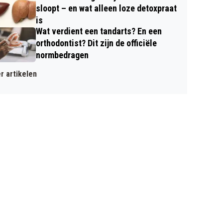
sloopt – en wat alleen loze detoxpraat
is
Wat verdient een tandarts? En een
orthodontist? Dit zijn de officiële
normbedragen
r artikelen