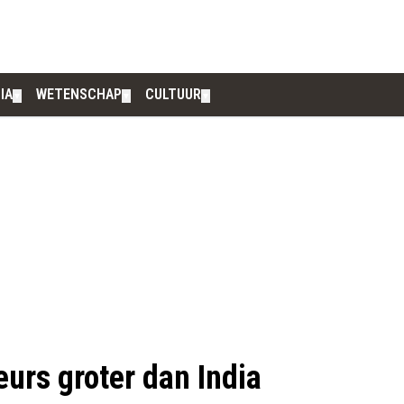
IA
WETENSCHAP
CULTUUR
▼
▼
▼
urs groter dan India