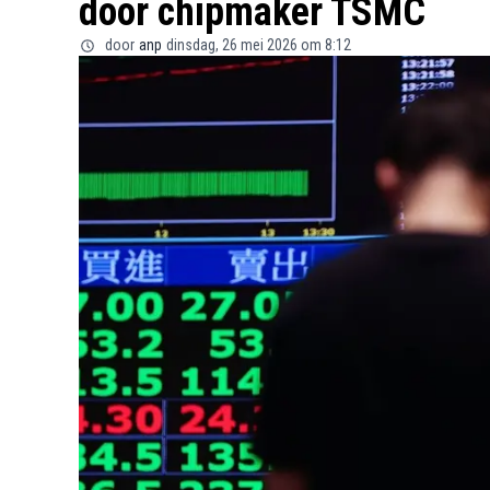
door chipmaker TSMC
door
anp
dinsdag, 26 mei 2026 om 8:12