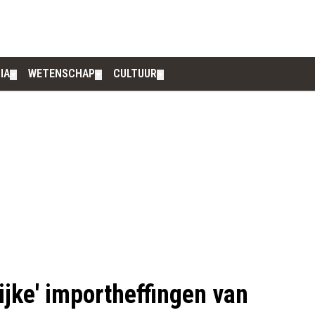
IA
WETENSCHAP
CULTUUR
▼
▼
▼
ijke' importheffingen van