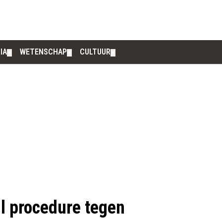
IA
WETENSCHAP
CULTUUR
▼
▼
▼
l procedure tegen