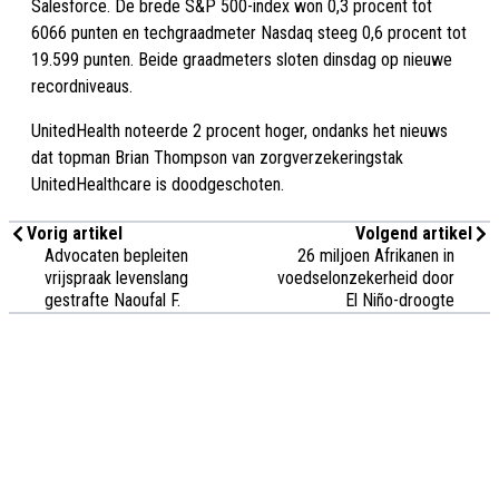
Salesforce. De brede S&P 500-index won 0,3 procent tot
6066 punten en techgraadmeter Nasdaq steeg 0,6 procent tot
19.599 punten. Beide graadmeters sloten dinsdag op nieuwe
recordniveaus.
UnitedHealth noteerde 2 procent hoger, ondanks het nieuws
dat topman Brian Thompson van zorgverzekeringstak
UnitedHealthcare is doodgeschoten.
Vorig artikel
Volgend artikel
Advocaten bepleiten
26 miljoen Afrikanen in
vrijspraak levenslang
voedselonzekerheid door
gestrafte Naoufal F.
El Niño-droogte