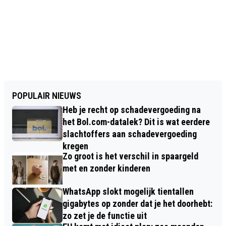
POPULAIR NIEUWS
Heb je recht op schadevergoeding na
het Bol.com-datalek? Dit is wat eerdere
slachtoffers aan schadevergoeding
kregen
Zo groot is het verschil in spaargeld
met en zonder kinderen
WhatsApp slokt mogelijk tientallen
gigabytes op zonder dat je het doorhebt:
zo zet je de functie uit