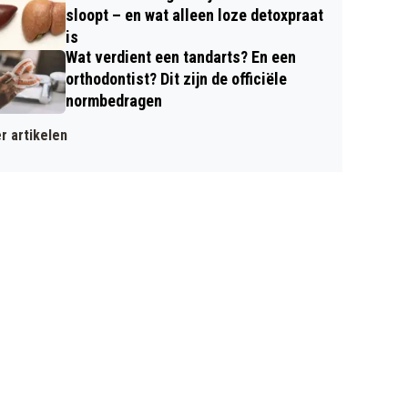
sloopt – en wat alleen loze detoxpraat
is
Wat verdient een tandarts? En een
orthodontist? Dit zijn de officiële
normbedragen
r artikelen