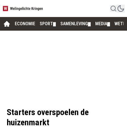
ECONOMIE
SPORT
SAMENLEVING
MEDIA
WETE
▼
▼
▼
Starters overspoelen de
huizenmarkt