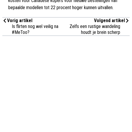
kosten voor Canadese kopers voor nieuwe bestellingen van
bepaalde modellen tot 22 procent hoger kunnen uitvallen.
Vorig artikel
Volgend artikel
Is flirten nog wel veilig na
Zelfs een rustige wandeling
#MeToo?
houdt je brein scherp