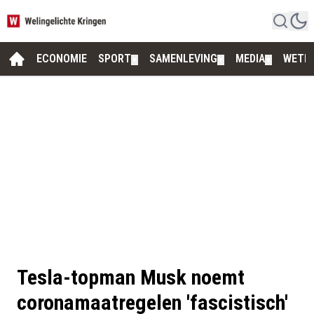
ECONOMIE
SPORT
SAMENLEVING
MEDIA
WETE
▼
▼
▼
Tesla-topman Musk noemt
coronamaatregelen 'fascistisch'