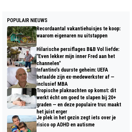
POPULAIR NIEUWS
Recordaantal vakantiehuisjes te koop:
waarom eigenaren nu uitstappen
Hilarische persiflages B&B Vol liefde:
"Even lekker mijn inner Fred aan het
channelen"
Infantino's duurste geheim: UEFA
betaalde zijn ex-medewerkster af —
inclusief MBA
Tropische plaknachten op komst: dit
werkt écht om goed te slapen bij 20+
graden — en deze populaire truc maakt
het juist erger
Je plek in het gezin zegt iets over je
risico op ADHD en autisme