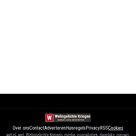
Over ons
Contact
Adverteren
Huisregels
Privacy
RSS
Cookies
wel.nl, wel, Welingelichte Kringen, media, journalistiek, dagelijks, nieuws,