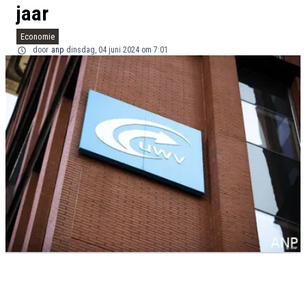
jaar
Economie
door
anp
dinsdag, 04 juni 2024 om 7:01