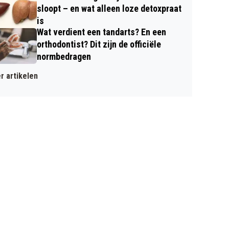
sloopt – en wat alleen loze detoxpraat
is
Wat verdient een tandarts? En een
orthodontist? Dit zijn de officiële
normbedragen
r artikelen