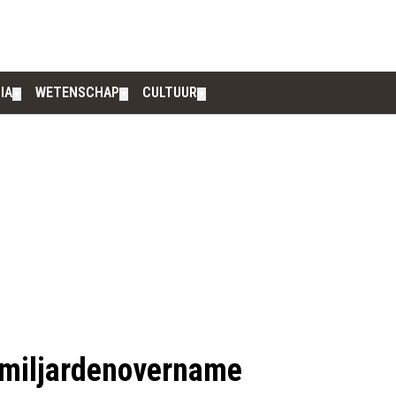
IA
WETENSCHAP
CULTUUR
▼
▼
▼
r miljardenovername