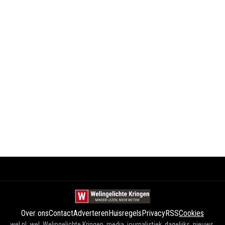
Over ons
Contact
Adverteren
Huisregels
Privacy
RSS
Cookies
wel.nl, wel, Welingelichte Kringen, media, journalistiek, dagelijks, nieuws,