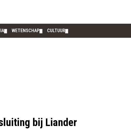
IA
WETENSCHAP
CULTUUR
▼
▼
▼
luiting bij Liander