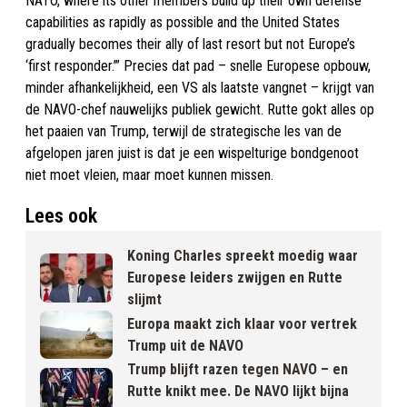
NATO, where its other members build up their own defense
capabilities as rapidly as possible and the United States
gradually becomes their ally of last resort but not Europe’s
‘first responder.’” Precies dat pad – snelle Europese opbouw,
minder afhankelijkheid, een VS als laatste vangnet – krijgt van
de NAVO-chef nauwelijks publiek gewicht. Rutte gokt alles op
het paaien van Trump, terwijl de strategische les van de
afgelopen jaren juist is dat je een wispelturige bondgenoot
niet moet vleien, maar moet kunnen missen.
Lees ook
Koning Charles spreekt moedig waar
Europese leiders zwijgen en Rutte
slijmt
Europa maakt zich klaar voor vertrek
Trump uit de NAVO
Trump blijft razen tegen NAVO – en
Rutte knikt mee. De NAVO lijkt bijna