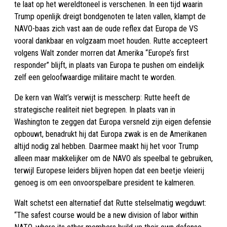
te laat op het wereldtoneel is verschenen. In een tijd waarin
Trump openlijk dreigt bondgenoten te laten vallen, klampt de
NAVO-baas zich vast aan de oude reflex dat Europa de VS
vooral dankbaar en volgzaam moet houden. Rutte accepteert
volgens Walt zonder morren dat Amerika “Europe’s first
responder” blijft, in plaats van Europa te pushen om eindelijk
zelf een geloofwaardige militaire macht te worden.
De kern van Walt’s verwijt is messcherp: Rutte heeft de
strategische realiteit niet begrepen. In plaats van in
Washington te zeggen dat Europa versneld zijn eigen defensie
opbouwt, benadrukt hij dat Europa zwak is en de Amerikanen
altijd nodig zal hebben. Daarmee maakt hij het voor Trump
alleen maar makkelijker om de NAVO als speelbal te gebruiken,
terwijl Europese leiders blijven hopen dat een beetje vleierij
genoeg is om een onvoorspelbare president te kalmeren.
Walt schetst een alternatief dat Rutte stelselmatig wegduwt:
“The safest course would be a new division of labor within