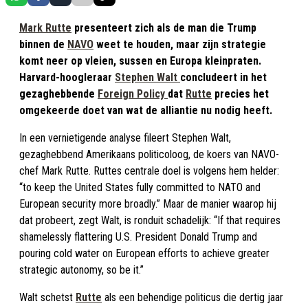
Mark Rutte
presenteert zich als de man die Trump
binnen de
NAVO
weet te houden, maar zijn strategie
komt neer op vleien, sussen en Europa kleinpraten.
Harvard-hoogleraar
Stephen Walt
concludeert in het
gezaghebbende
Foreign Policy
dat
Rutte
precies het
omgekeerde doet van wat de alliantie nu nodig heeft.
In een vernietigende analyse fileert Stephen Walt,
gezaghebbend Amerikaans politicoloog, de koers van NAVO-
chef Mark Rutte. Ruttes centrale doel is volgens hem helder:
“to keep the United States fully committed to NATO and
European security more broadly.” Maar de manier waarop hij
dat probeert, zegt Walt, is ronduit schadelijk: “If that requires
shamelessly flattering U.S. President Donald Trump and
pouring cold water on European efforts to achieve greater
strategic autonomy, so be it.”
Walt schetst
Rutte
als een behendige politicus die dertig jaar