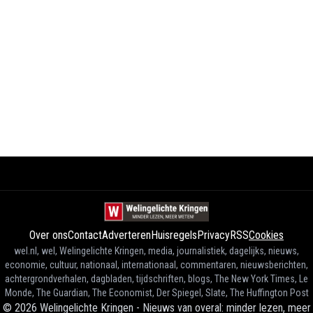
Over ons
Contact
Adverteren
Huisregels
Privacy
RSS
Cookies
wel.nl, wel, Welingelichte Kringen, media, journalistiek, dagelijks, nieuws,
economie, cultuur, nationaal, internationaal, commentaren, nieuwsberichten,
achtergrondverhalen, dagbladen, tijdschriften, blogs, The New York Times, Le
Monde, The Guardian, The Economist, Der Spiegel, Slate, The Huffington Post
©
2026
Welingelichte Kringen - Nieuws van overal: minder lezen, meer