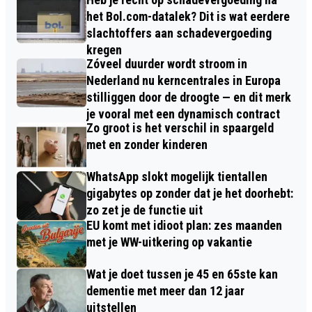
het Bol.com-datalek? Dit is wat eerdere
slachtoffers aan schadevergoeding
kregen
Zóveel duurder wordt stroom in
Nederland nu kerncentrales in Europa
stilliggen door de droogte — en dit merk
je vooral met een dynamisch contract
Zo groot is het verschil in spaargeld
met en zonder kinderen
WhatsApp slokt mogelijk tientallen
gigabytes op zonder dat je het doorhebt:
zo zet je de functie uit
EU komt met idioot plan: zes maanden
met je WW-uitkering op vakantie
Wat je doet tussen je 45 en 65ste kan
dementie met meer dan 12 jaar
uitstellen