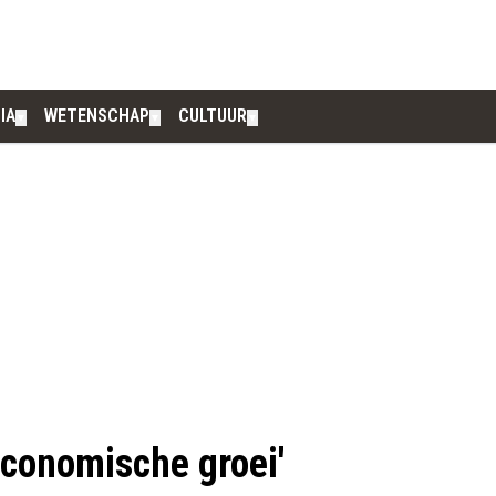
IA
WETENSCHAP
CULTUUR
▼
▼
▼
 economische groei'