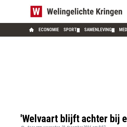
ECONOMIE
SPORT
SAMENLEVING
MED
▼
▼
'Welvaart blijft achter bij