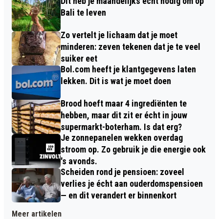
Dit heb je maandelijks écht nodig om op
Bali te leven
Zo vertelt je lichaam dat je moet
minderen: zeven tekenen dat je te veel
suiker eet
Bol.com heeft je klantgegevens laten
lekken. Dit is wat je moet doen
Brood hoeft maar 4 ingrediënten te
hebben, maar dit zit er écht in jouw
supermarkt-boterham. Is dat erg?
Je zonnepanelen wekken overdag
stroom op. Zo gebruik je die energie ook
's avonds.
Scheiden rond je pensioen: zoveel
verlies je écht aan ouderdomspensioen
— en dit verandert er binnenkort
Meer artikelen