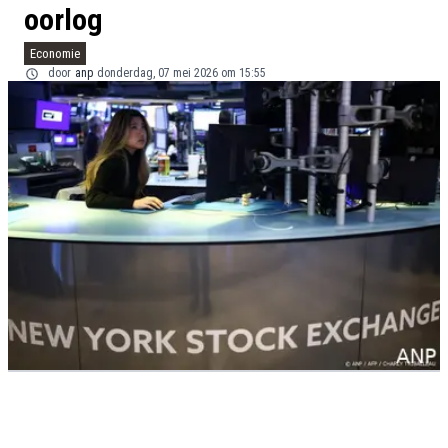
oorlog
Economie
door
anp
donderdag, 07 mei 2026 om 15:55