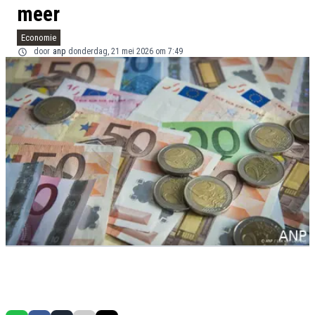
meer
Economie
door
anp
donderdag, 21 mei 2026 om 7:49