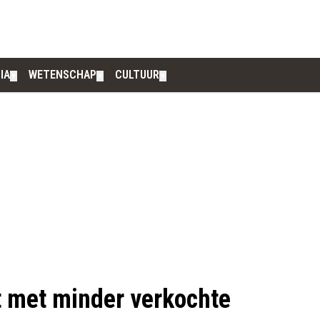
IA
WETENSCHAP
CULTUUR
▼
▼
▼
 met minder verkochte