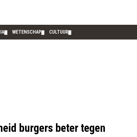
IA
WETENSCHAP
CULTUUR
▼
▼
▼
eid burgers beter tegen