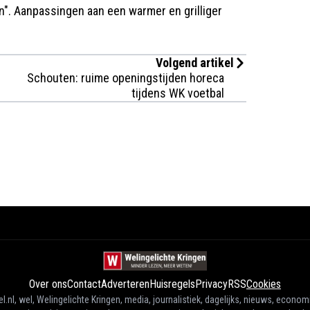
". Aanpassingen aan een warmer en grilliger
Volgend artikel
Schouten: ruime openingstijden horeca
tijdens WK voetbal
Over ons
Contact
Adverteren
Huisregels
Privacy
RSS
Cookies
l.nl, wel, Welingelichte Kringen, media, journalistiek, dagelijks, nieuws, econom