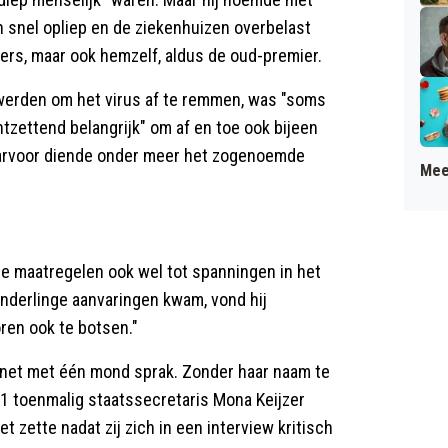
 snel opliep en de ziekenhuizen overbelast
ters, maar ook hemzelf, aldus de oud-premier.
werden om het virus af te remmen, was "soms
ntzettend belangrijk" om af en toe ook bijeen
Daarvoor diende onder meer het zogenoemde
Mee
de maatregelen ook wel tot spanningen in het
onderlinge aanvaringen kwam, vond hij
oren ook te botsen."
binet met één mond sprak. Zonder haar naam te
21 toenmalig staatssecretaris Mona Keijzer
 zette nadat zij zich in een interview kritisch