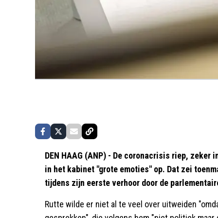
DEN HAAG (ANP) - De coronacrisis riep, zeker in
in het kabinet "grote emoties" op. Dat zei toenm
tijdens zijn eerste verhoor door de parlementa
Rutte wilde er niet al te veel over uitweiden "omda
gesprekken", die volgens hem "niet politiek maar