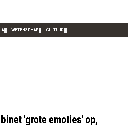
IA
WETENSCHAP
CULTUUR
▼
▼
▼
binet 'grote emoties' op,