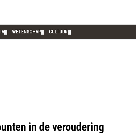
IA
WETENSCHAP
CULTUUR
▼
▼
▼
lpunten in de veroudering