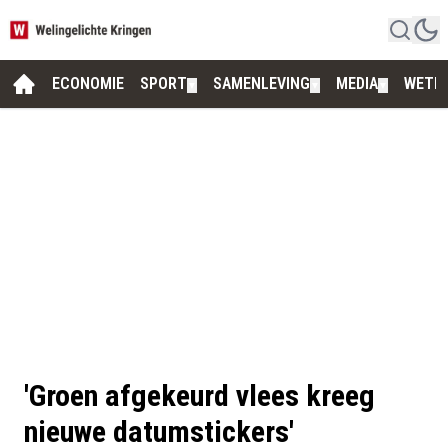
ECONOMIE
SPORT
SAMENLEVING
MEDIA
WETE
▼
▼
▼
'Groen afgekeurd vlees kreeg
nieuwe datumstickers'