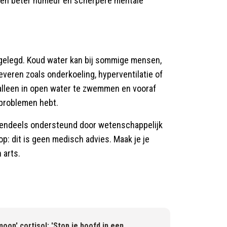
n beter humeur en scherpere mentale
ggelegd. Koud water kan bij sommige mensen,
leveren zoals onderkoeling, hyperventilatie of
 alleen in open water te zwemmen en vooraf
sproblemen hebt.
endeels ondersteund door wetenschappelijk
p: dit is geen medisch advies. Maak je je
 arts.
oon' cortisol: 'Stop je hoofd in een