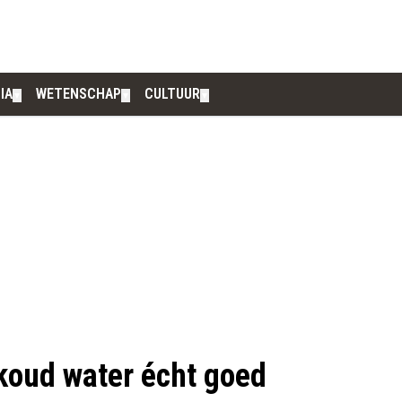
IA
WETENSCHAP
CULTUUR
▼
▼
▼
koud water écht goed