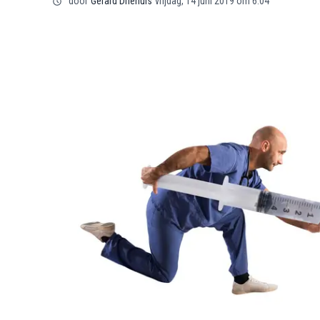
door
Gerard Driehuis
vrijdag, 14 juni 2019 om 6:04