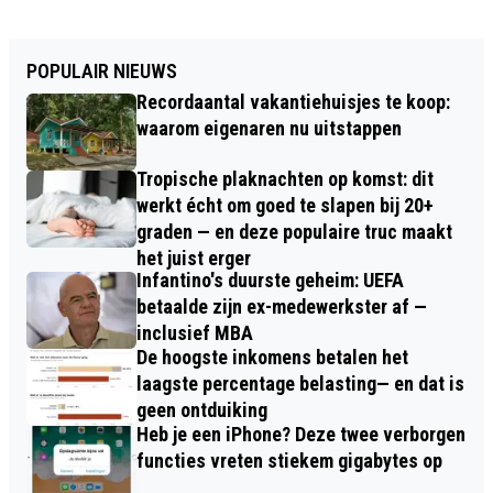
POPULAIR NIEUWS
Recordaantal vakantiehuisjes te koop:
waarom eigenaren nu uitstappen
Tropische plaknachten op komst: dit
werkt écht om goed te slapen bij 20+
graden — en deze populaire truc maakt
het juist erger
Infantino's duurste geheim: UEFA
betaalde zijn ex-medewerkster af —
inclusief MBA
De hoogste inkomens betalen het
laagste percentage belasting— en dat is
geen ontduiking
Heb je een iPhone? Deze twee verborgen
functies vreten stiekem gigabytes op