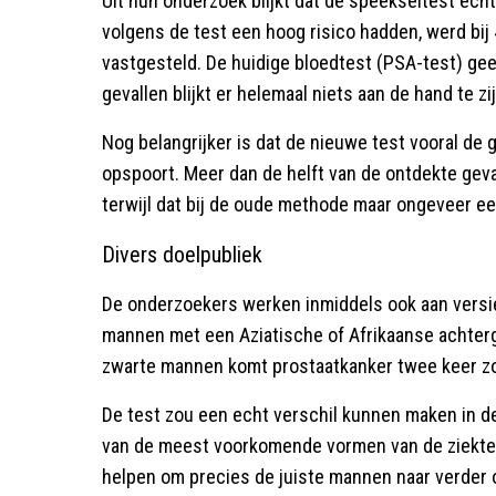
Uit hun onderzoek blijkt dat de speekseltest echt
volgens de test een hoog risico hadden, werd bij
vastgesteld. De huidige bloedtest (PSA-test) geef
gevallen blijkt er helemaal niets aan de hand te zij
Nog belangrijker is dat de nieuwe test vooral de 
opspoort. Meer dan de helft van de ontdekte geval
terwijl dat bij de oude methode maar ongeveer e
Divers doelpubliek
De onderzoekers werken inmiddels ook aan versie
mannen met een Aziatische of Afrikaanse achtergr
zwarte mannen komt prostaatkanker twee keer zo 
De test zou een echt verschil kunnen maken in de 
van de meest voorkomende vormen van de ziekte 
helpen om precies de juiste mannen naar verder 