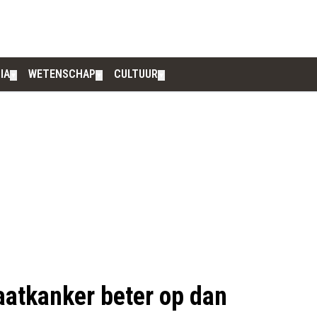
IA
WETENSCHAP
CULTUUR
▼
▼
▼
aatkanker beter op dan