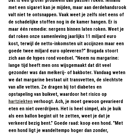
Dat is een groter probleem dan passief roken. Iemand
met een sigaret kan je mijden, maar aan derdehandsrook
valt niet te ontsnappen. Vaak weet je zelfs niet eens of
de schadelijke stoffen nog in de kamer hangen. Er is
maar één remedie: nergens binnen laten roken. Weet je
dat roken onze samenleving jaarlijks 11 miljard euro
kost, terwijl de netto-inkomsten uit accijnzen maar een
goede twee miljard euro opleveren?" Brugada stoort
zich aan de hypes rond voedsel. "Neem nu margarine:
lange tijd heeft men ons wijsgemaakt dat dit veel
gezonder was dan melkerij- of bakboter. Vandaag weten
we dat margarine bestaat uit transvetten, de slechtste
van alle vetten. Ze dragen bij tot diabetes en
opstapeling van buikvet, waardoor het risico op
hartziekten
verhoogt. Ach, je moet gewoon gevarieerd
eten en niet overdrijven. Het is heel simpel, als je buik
als een ballon begint uit te zetten, weet je dat je
verkeerd bezig bent." Goede raad: koop een hond. "Met
een hond ligt je wandeltempo hoger dan zonder,