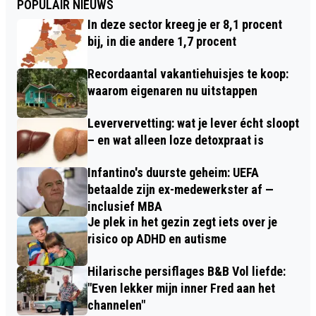
POPULAIR NIEUWS
In deze sector kreeg je er 8,1 procent
bij, in die andere 1,7 procent
Recordaantal vakantiehuisjes te koop:
waarom eigenaren nu uitstappen
Leververvetting: wat je lever écht sloopt
– en wat alleen loze detoxpraat is
Infantino's duurste geheim: UEFA
betaalde zijn ex-medewerkster af —
inclusief MBA
Je plek in het gezin zegt iets over je
risico op ADHD en autisme
Hilarische persiflages B&B Vol liefde:
"Even lekker mijn inner Fred aan het
channelen"