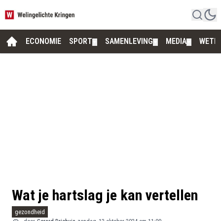
ECONOMIE
SPORT
SAMENLEVING
MEDIA
WETE
▼
▼
▼
Wat je hartslag je kan vertellen
gezondheid