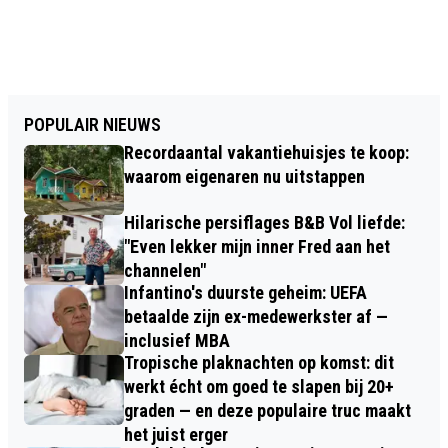
POPULAIR NIEUWS
Recordaantal vakantiehuisjes te koop:
waarom eigenaren nu uitstappen
Hilarische persiflages B&B Vol liefde:
"Even lekker mijn inner Fred aan het
channelen"
Infantino's duurste geheim: UEFA
betaalde zijn ex-medewerkster af —
inclusief MBA
Tropische plaknachten op komst: dit
werkt écht om goed te slapen bij 20+
graden — en deze populaire truc maakt
het juist erger