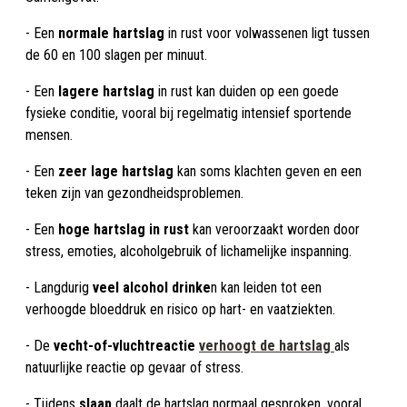
- Een
normale hartslag
in rust voor volwassenen ligt tussen
de 60 en 100 slagen per minuut.
- Een
lagere hartslag
in rust kan duiden op een goede
fysieke conditie, vooral bij regelmatig intensief sportende
mensen.
- Een
zeer lage hartslag
kan soms klachten geven en een
teken zijn van gezondheidsproblemen.
- Een
hoge hartslag in rust
kan veroorzaakt worden door
stress, emoties, alcoholgebruik of lichamelijke inspanning.
- Langdurig
veel alcohol drinke
n kan leiden tot een
verhoogde bloeddruk en risico op hart- en vaatziekten.
- De
vecht-of-vluchtreactie
verhoogt de hartslag
als
natuurlijke reactie op gevaar of stress.
- Tijdens
slaap
daalt de hartslag normaal gesproken, vooral