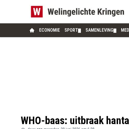
ECONOMIE
SPORT
SAMENLEVING
MED
▼
▼
WHO-baas: uitbraak hantav