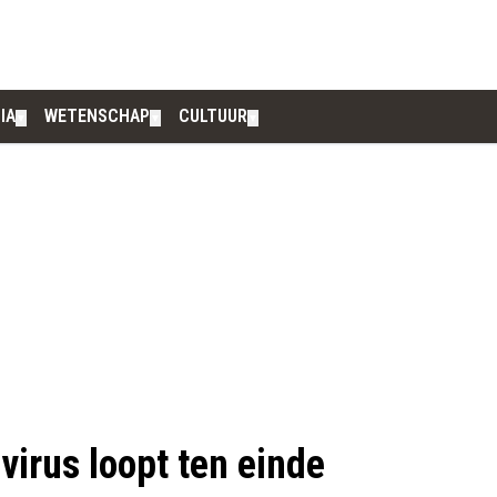
IA
WETENSCHAP
CULTUUR
▼
▼
▼
irus loopt ten einde