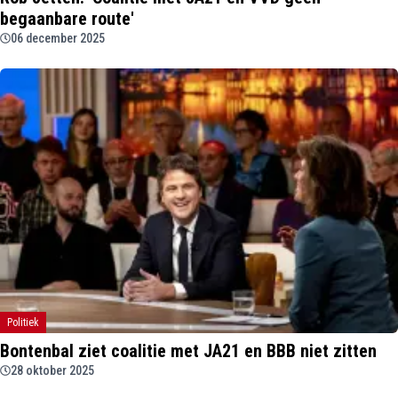
begaanbare route'
06 december 2025
Politiek
Bontenbal ziet coalitie met JA21 en BBB niet zitten
28 oktober 2025