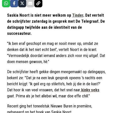
Saskia Noort is niet meer welkom op
Tinder
. Dat vertelt
de schrijfster zaterdag in gesprek met De Telegraaf. De
datingapp twijfelde aan de identiteit van de
succesauteur.
"Ik ben eraf geschopt en mag er nooit meer op, omdat ze
denken dat ik het niet echt ben", vertelt Noort in de krant.
"Vermoedelijk doordat iemand anders zich voor mij uitgaf. Dat
doen mensen gewoon, hè."
De schrijfster heeft gekke dingen meegemaakt op datingapps,
bekent ze: "Dat je na een leuk gesprek opeens 's nachts een
bericht krijgt: 'Ik geil erg op stiletto's, heb jij die in de kast?'
Dat hoor ik van veel vrouwen, dat het snel naar
kinky seks
gaat. Prima als je het allebei wil, maar doe effe chill."
Recent ging het toneelstuk Nieuwe Buren in première,
gebaseerd op het boek van Saskia Noort.