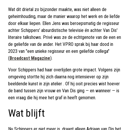
Wat dit drietal zo bijzonder maakte, was niet alleen de
geheimhouding, maar de manier waarop het werk en de liefde
door elkaar liepen. Ellen Jens was beroepsmatig de regisseur
achter Schippers' absurdistische televisie én achter Van Dis'
literaire talkshows. Privé was ze de echtgenote van de een en
de geliefde van de ander. Het VPRO sprak bij haar dood in
2023 van "een unieke regisseur en een geliefde collega"
(
Broadcast Magazine
).
Voor Schippers had haar overlijden grote impact. Volgens zijn
omgeving stortte hij zich daarna nog intensiever op zijn
beeldende kunst in zijn atelier . Of hij ooit precies wist hoever
de band tussen zijn vrouw en Van Dis ging — en wanneer — is
een vraag die hij mee het graf in heeft genomen.
Wat blijft
Nu Schippers er niet meer is, draagt alleen Adriaan van Dis het