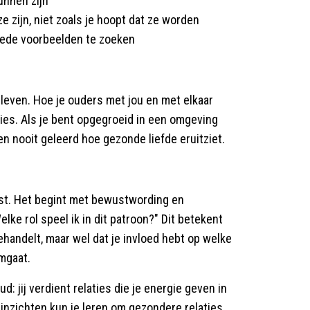
kunnen zijn
 zijn, niet zoals je hoopt dat ze worden
oede voorbeelden te zoeken
 leven. Hoe je ouders met jou en met elkaar
ties. Als je bent opgegroeid in een omgeving
n nooit geleerd hoe gezonde liefde eruitziet.
ost. Het begint met bewustwording en
elke rol speel ik in dit patroon?" Dit betekent
behandelt, maar wel dat je invloed hebt op welke
omgaat.
d: jij verdient relaties die je energie geven in
 inzichten kun je leren om gezondere relaties