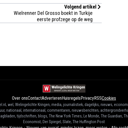
Volgend artikel
Wielrenner Del Grosso boekt in Turkije
eerste profzege op de weg
Over ons
Contact
Adverteren
Huisregels
Privacy
RSS
Cookies
l.nl, wel, Welingelichte Kringen, media, journalistiek, dagelijks, nieuws, econom
tuur, nationaal, internationaal, commentaren, nieuwsberichten, achtergrondverha
agbladen, tijdschriften, blogs, The New York Times, Le Monde, The Guardian, T
Economist, Der Spiegel, Slate, The Huffington Post
ichte Kringen - Nieuws van overal: minder lezen, meer weten
-
Alle rec