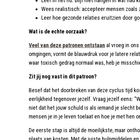
Leef in het nu: blijf niet hangen in wat had 
Wees realistisch: accepteer mensen zoals ze
Leer hoe gezonde relaties eruitzien door g
Wat is de echte oorzaak?
Veel van deze patronen ontstaan
al vroeg in ons
omgingen, vormt de blauwdruk voor je latere rela
waar toxisch gedrag normaal was, heb je misschie
Zit jij nog vast in dit patroon?
Besef dat het doorbreken van deze cyclus tijd k
eerlijkheid tegenover jezelf. Vraag jezelf eens: "W
niet dat het jouw schuld is als iemand je slecht 
mensen je in je leven toelaat en hoe je met hen 
De eerste stap is altijd de moeilijkste, maar onthou
plaats van kosten. Met de juiste hulpmiddelen en