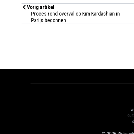
Vorig artikel
Proces rond overval op Kim Kardashian in
Parijs begonnen
we
cul
d
©
2026
Welingel