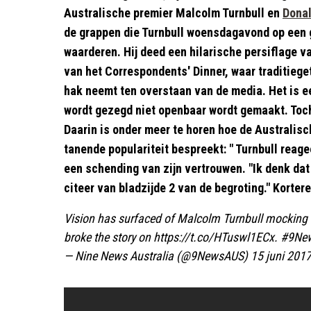
Australische premier Malcolm Turnbull en
Dona
de grappen die Turnbull woensdagavond op een 
waarderen. Hij deed een hilarische persiflage v
van het Correspondents' Dinner, waar traditiege
hak neemt ten overstaan van de media. Het is een
wordt gezegd niet openbaar wordt gemaakt. Toc
Daarin is onder meer te horen hoe de Australisc
tanende populariteit bespreekt: " Turnbull reage
een schending van zijn vertrouwen. "Ik denk dat
citeer van bladzijde 2 van de begroting." Kortere
Vision has surfaced of Malcolm Turnbull mocking
broke the story on
https://t.co/HTuswl1ECx
.
#9Ne
— Nine News Australia (@9NewsAUS)
15 juni 201