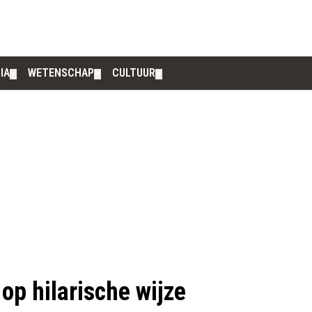
IA
WETENSCHAP
CULTUUR
▼
▼
▼
op hilarische wijze