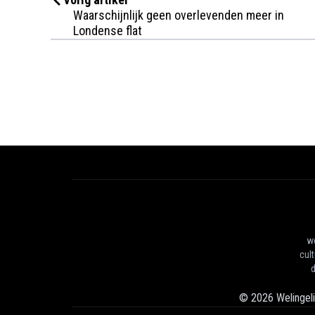
Waarschijnlijk geen overlevenden meer in
Londense flat
we
cul
d
©
2026
Welingel