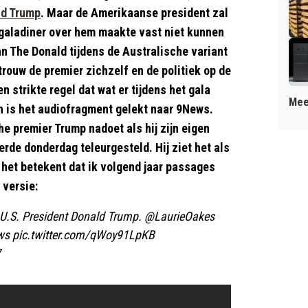
ld Trump
. Maar de Amerikaanse president zal
galadiner over hem maakte vast niet kunnen
an The Donald tijdens de Australische variant
trouw de premier zichzelf en de politiek op de
 strikte regel dat wat er tijdens het gala
Mee
h is het audiofragment gelekt naar 9News.
he premier Trump nadoet als hij zijn eigen
erde donderdag teleurgesteld. Hij ziet het als
 het betekent dat ik volgend jaar passages
 versie:
 U.S. President Donald Trump.
@LaurieOakes
ws
pic.twitter.com/qWoy91LpKB
7