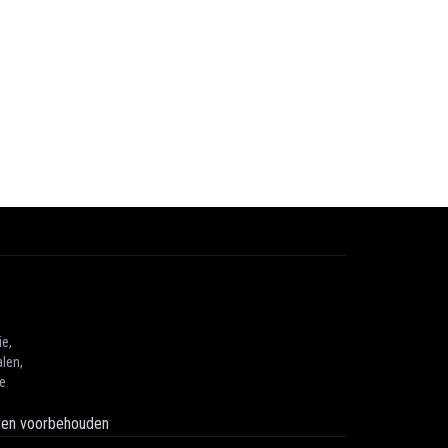
ie,
len,
he
hten voorbehouden