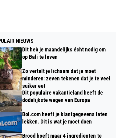
ULAIR NIEUWS
Dit heb je maandelijks écht nodig om
op Bali te leven
Zo vertelt je lichaam dat je moet
minderen: zeven tekenen dat je te veel
suiker eet
Dit populaire vakantieland heeft de
dodelijkste wegen van Europa
Bol.com heeft je klantgegevens laten
lekken. Dit is wat je moet doen
Brood hoeft maar 4 ingrediënten te