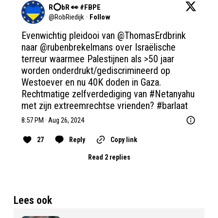
R⭕️bR 👀 #FBPE
@
RobRiedijk
·
Follow
Evenwichtig pleidooi van 
@ThomasErdbrink
naar 
@rubenbrekelmans
 over Israëlische 
terreur waarmee Palestijnen als >50 jaar 
worden onderdrukt/gediscrimineerd op 
Westoever en nu 40K doden in Gaza. 
Rechtmatige zelfverdediging van 
#Netanyahu
met zijn extreemrechtse vrienden? 
#barlaat
8:57 PM · Aug 26, 2024
27
Reply
Copy link
Read 2 replies
Lees ook