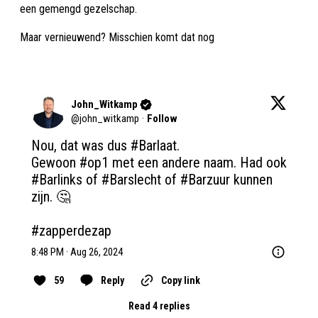
een gemengd gezelschap.
Maar vernieuwend? Misschien komt dat nog
John_Witkamp
@
john_witkamp
·
Follow
Nou, dat was dus 
#Barlaat
.

Gewoon 
#op1
 met een andere naam. Had ook 
#Barlinks
 of 
#Barslecht
 of 
#Barzuur
 kunnen 
zijn. 🤔

#zapperdezap
8:48 PM · Aug 26, 2024
59
Reply
Copy link
Read 4 replies