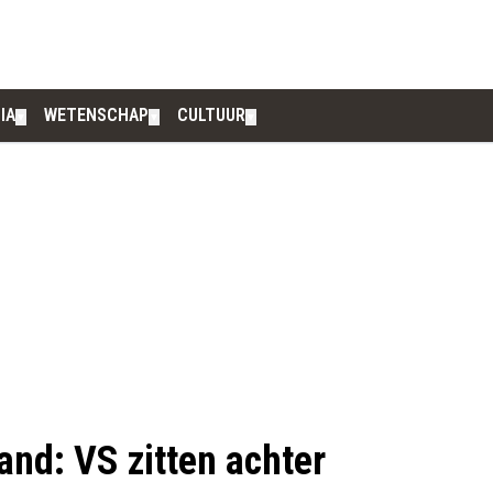
IA
WETENSCHAP
CULTUUR
▼
▼
▼
and: VS zitten achter