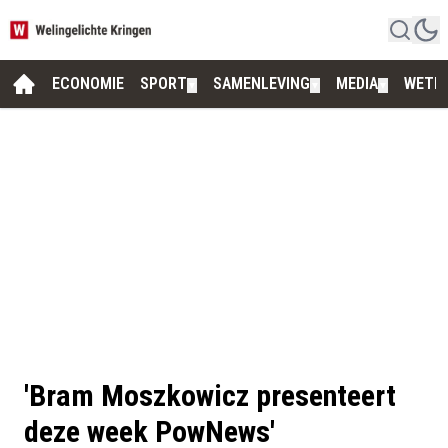
ECONOMIE
SPORT
SAMENLEVING
MEDIA
WETE
▼
▼
▼
'Bram Moszkowicz presenteert
deze week PowNews'