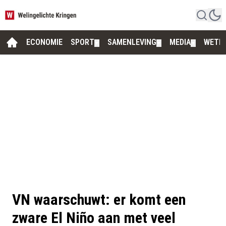
ECONOMIE
SPORT
SAMENLEVING
MEDIA
WETE
▼
▼
▼
VN waarschuwt: er komt een
zware El Niño aan met veel