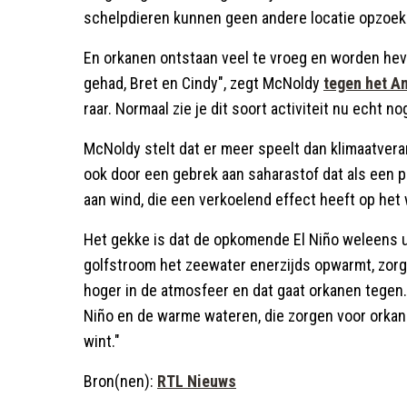
schelpdieren kunnen geen andere locatie opzoeken
En orkanen ontstaan veel te vroeg en worden hevi
gehad, Bret en Cindy", zegt McNoldy
tegen het Am
raar. Normaal zie je dit soort activiteit nu echt nog
McNoldy stelt dat er meer speelt dan klimaatver
ook door een gebrek aan saharastof dat als een 
aan wind, die een verkoelend effect heeft op het 
Het gekke is dat de opkomende El Niño weleens 
golfstroom het zeewater enerzijds opwarmt, zorg
hoger in de atmosfeer en dat gaat orkanen tegen.
Niño en de warme wateren, die zorgen voor orkane
wint."
Bron(nen):
RTL Nieuws