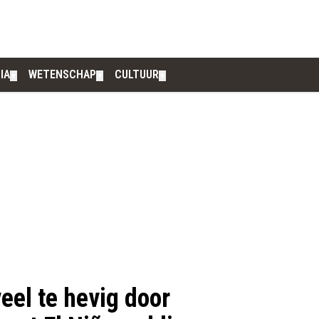
IA
WETENSCHAP
CULTUUR
▼
▼
▼
eel te hevig door