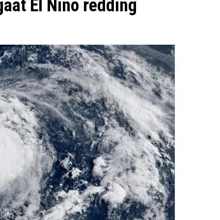
aat El Niño redding